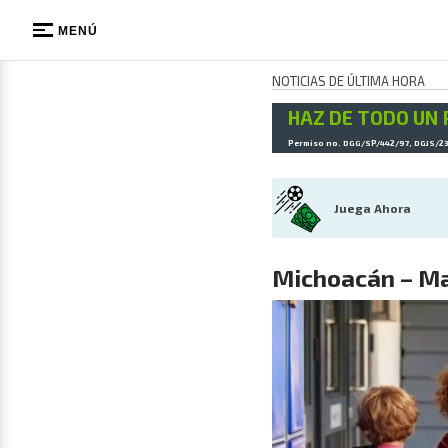
MENÚ
NOTICIAS DE ÚLTIMA HORA
HAZ DE TODO UN 
Permiso no. DGG/SP/442/97, DGJS/2
Juega Ahora
Michoacán – Ma