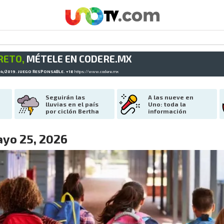
RETO,
MÉTELE EN CODERE.MX
34/2019. JUEGO RESPONSABLE. +18
https://www.codere.mx
Seguirán las 
A las nueve en 
lluvias en el país 
Uno: toda la 
por ciclón Bertha
información
yo 25, 2026