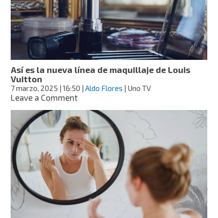
piel,
paso
a
paso:
dermatóloga
Así es la nueva línea de maquillaje de Louis
Vuitton
7 marzo, 2025
| 16:50
|
Aldo Flores
| Uno TV
on
Leave a Comment
Así
es
la
nueva
línea
de
maquillaje
de
Louis
Vuitton