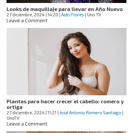
Looks de maquillaje para llevar en Año Nuevo
27 diciembre, 2024
| 14:20
|
Aldo Flores
| Uno TV
on
Leave a Comment
Looks
de
maquillaje
para
llevar
en
Año
Nuevo
Plantas para hacer crecer el cabello: romero y
ortiga
27 diciembre, 2024
| 11:21
|
José Antonio Romero Santiago
|
UnoTV
on
Leave a Comment
Plantas