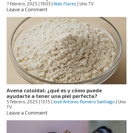
7 febrero, 2025
| 19:03
|
Aldo Flores
| Uno TV
on
Leave a Comment
Cryo
Glow,
qué
es
y
qué
puede
hacer
esta
máscara
por
tu
piel
Avena coloidal: ¿qué es y cómo puede
ayudarte a tener una piel perfecta?
5 febrero, 2025
| 13:15
|
José Antonio Romero Santiago
| Uno
TV
on
Leave a Comment
Avena
coloidal:
¿qué