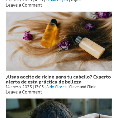
on
Leave a Comment
¿Buscas
un
cambio
de
look?
Estos
son
los
cortes
de
tendencia
2025
¿Usas aceite de ricino para tu cabello? Experto
alerta de esta práctica de belleza
14 enero, 2025
| 12:03
|
Aldo Flores
| Cleveland Clinic
on
Leave a Comment
¿Usas
aceite
de
ricino
para