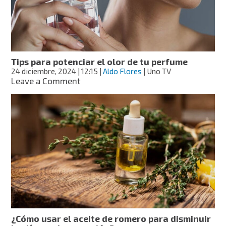
antes
de
una
fiesta?
Tips para potenciar el olor de tu perfume
24 diciembre, 2024
| 12:15
|
Aldo Flores
| Uno TV
on
Leave a Comment
Tips
para
potenciar
el
olor
de
tu
perfume
¿Cómo usar el aceite de romero para disminuir