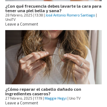
¿Con qué frecuencia debes lavarte la cara para
tener una piel bella y sana?
28 febrero, 2025
| 13:38
|
José Antonio Romero Santiago
|
UnoTV
on
Leave a Comment
¿Con
qué
frecuencia
debes
lavarte
la
cara
para
tener
una
piel
bella
y
¿Cómo reparar el cabello dañado con
sana?
ingredientes caseros?
27 febrero, 2025
| 17:19
|
Maggie Hegyi
| Uno TV
on
Leave a Comment