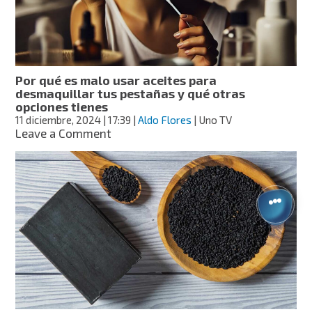
humectan
y
cuestan
menos
de
80
Por qué es malo usar aceites para
pesos,
desmaquillar tus pestañas y qué otras
según
opciones tienes
Profeco
11 diciembre, 2024
| 17:39
|
Aldo Flores
| Uno TV
on
Leave a Comment
Por
qué
es
malo
usar
aceites
para
desmaquillar
tus
pestañas
y
qué