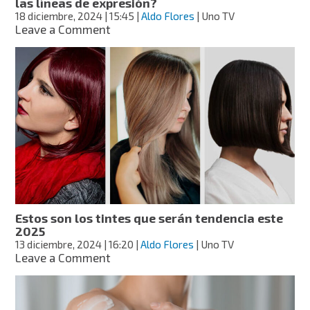
las líneas de expresión?
18 diciembre, 2024
| 15:45
|
Aldo Flores
| Uno TV
on
Leave a Comment
¿Cómo
usar
el
aceite
de
romero
para
disminuir
las
líneas
de
expresión?
Estos son los tintes que serán tendencia este
2025
13 diciembre, 2024
| 16:20
|
Aldo Flores
| Uno TV
on
Leave a Comment
Estos
son
los