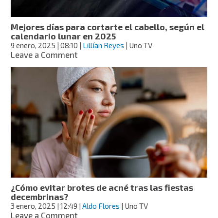
entre
los
hombres
Mejores días para cortarte el cabello, según el
calendario lunar en 2025
9 enero, 2025
| 08:10
|
Lillían Reyes
| Uno TV
on
Leave a Comment
Mejores
días
para
cortarte
el
cabello,
según
el
calendario
lunar
en
2025
¿Cómo evitar brotes de acné tras las fiestas
decembrinas?
3 enero, 2025
| 12:49
|
Aldo Flores
| Uno TV
on
Leave a Comment