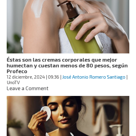
tintes
que
serán
tendencia
este
2025
Éstas son las cremas corporales que mejor
humectan y cuestan menos de 80 pesos, según
Profeco
12 diciembre, 2024
| 09:36
|
José Antonio Romero Santiago
|
UnoTV
on
Leave a Comment
Éstas
son
las
cremas
corporales
que
mejor