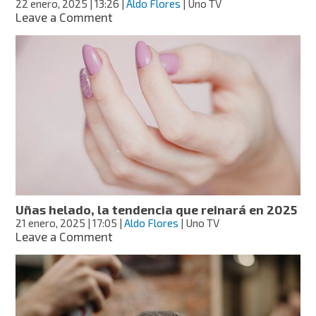
22 enero, 2025
| 13:26
|
Aldo Flores
| Uno TV
on
Leave a Comment
Psicología
del
perfume:
qué
dice
cada
esencia
de
ti
Uñas helado, la tendencia que reinará en 2025
21 enero, 2025
| 17:05
|
Aldo Flores
| Uno TV
on
Leave a Comment
Uñas
helado,
la
tendencia
que