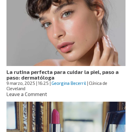
de
uñas
que
puedes
usar
esta
primavera,
según
Vogue
La rutina perfecta para cuidar la piel, paso a
paso: dermatóloga
9 marzo, 2025
| 16:25
|
Georgina Becerril
| Clínica de
Cleveland
on
Leave a Comment
La
rutina
perfecta
para
cuidar
la