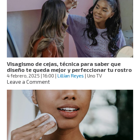
es
y
cómo
puede
ayudarte
a
tener
una
piel
perfecta?
Visagismo de cejas, técnica para saber que
diseño te queda mejor y perfeccionar tu rostro
4 febrero, 2025
| 16:00
|
Lillían Reyes
| Uno TV
on
Leave a Comment
Visagismo
de
cejas,
técnica
para
saber
que
diseño
te