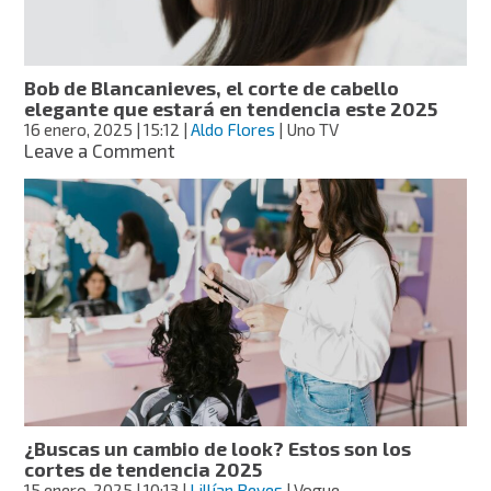
magia
con
las
tijeras
Bob de Blancanieves, el corte de cabello
y
elegante que estará en tendencia este 2025
dice
16 enero, 2025
| 15:12
|
Aldo Flores
| Uno TV
que
on
Leave a Comment
el
Bob
secreto
de
está
Blancanieves,
en
el
conocer
corte
la
de
forma
cabello
de
elegante
tu
que
rostro
estará
en
tendencia
este
¿Buscas un cambio de look? Estos son los
2025
cortes de tendencia 2025
15 enero, 2025
| 10:13
|
Lillían Reyes
| Vogue