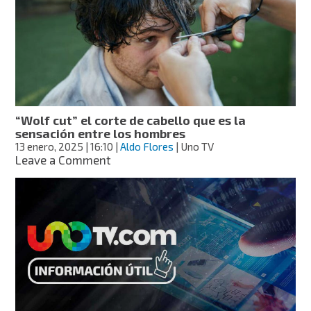
tu
cabello?
Experto
alerta
de
esta
práctica
de
“Wolf cut” el corte de cabello que es la
belleza
sensación entre los hombres
13 enero, 2025
| 16:10
|
Aldo Flores
| Uno TV
on
Leave a Comment
“Wolf
cut”
el
corte
de
cabello
que
es
la
sensación