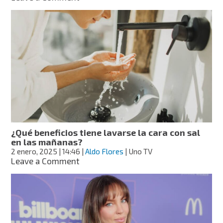
¿Cómo
evitar
brotes
de
acné
tras
las
fiestas
decembrinas?
¿Qué beneficios tiene lavarse la cara con sal
en las mañanas?
2 enero, 2025
| 14:46
|
Aldo Flores
| Uno TV
on
Leave a Comment
¿Qué
beneficios
tiene
lavarse
la
cara