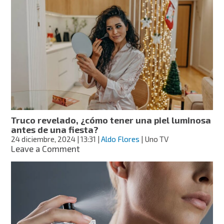
para
hacer
crecer
el
cabello:
romero
y
ortiga
Truco revelado, ¿cómo tener una piel luminosa
antes de una fiesta?
24 diciembre, 2024
| 13:31
|
Aldo Flores
| Uno TV
on
Leave a Comment
Truco
revelado,
¿cómo
tener
una
piel
luminosa