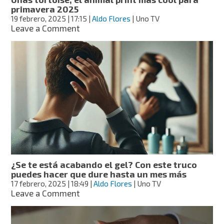
primavera 2025
19 febrero, 2025
| 17:15
|
Aldo Flores
| Uno TV
on
Leave a Comment
Uñas
tortoise,
el
animal
print
más
cool
para
primavera
2025
¿Se te está acabando el gel? Con este truco
puedes hacer que dure hasta un mes más
17 febrero, 2025
| 18:49
|
Aldo Flores
| Uno TV
on
Leave a Comment
¿Se
te
está