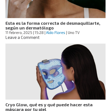
función
oculta
que
casi
Esta es la forma correcta de desmaquillarte,
nadie
según un dermatólogo
conoce
11 febrero, 2025
| 15:28
|
Aldo Flores
| Uno TV
on
Leave a Comment
Esta
es
la
forma
correcta
de
desmaquillarte,
según
un
dermatólogo
Cryo Glow, qué es y qué puede hacer esta
máscara por tu piel