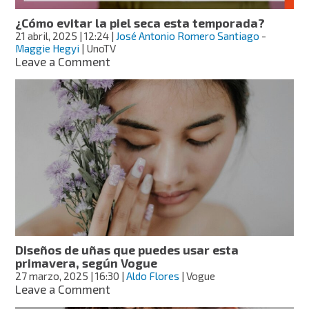
ser
¿Cómo evitar la piel seca esta temporada?
peligroso
21 abril, 2025
| 12:24
|
José Antonio Romero Santiago
-
Maggie Hegyi
| UnoTV
on
Leave a Comment
¿Cómo
evitar
la
piel
seca
esta
temporada?
Diseños de uñas que puedes usar esta
primavera, según Vogue
27 marzo, 2025
| 16:30
|
Aldo Flores
| Vogue
on
Leave a Comment
Diseños