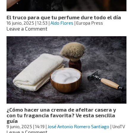
qué
beneficios
tiene
El truco para que tu perfume dure todo el día
16 junio, 2025
| 12:53
|
Aldo Flores
| Europa Press
on
Leave a Comment
El
truco
para
que
tu
perfume
dure
todo
el
día
¿Cómo hacer una crema de afeitar casera y
con tu fragancia favorita? Ve esta sencilla
guía
9 junio, 2025
| 14:19
|
José Antonio Romero Santiago
| UnoTV
on
Leave a Comment