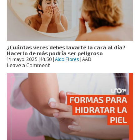
Hayek?
Sigue
sus
consejos
de
belleza
¿Cuántas veces debes lavarte la cara al día?
Hacerlo de más podría ser peligroso
14 mayo, 2025
| 14:50
|
Aldo Flores
| AAD
on
Leave a Comment
¿Cuántas
veces
debes
lavarte
la
cara
al
día?
Hacerlo
de
más
podría