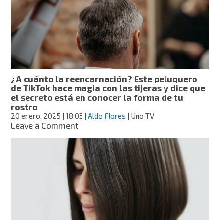
reinará
en
2025
¿A cuánto la reencarnación? Este peluquero
de TikTok hace magia con las tijeras y dice que
el secreto está en conocer la forma de tu
rostro
20 enero, 2025
| 18:03
|
Aldo Flores
| Uno TV
on
Leave a Comment
¿A
cuánto
la
reencarnación?
Este
peluquero
de
TikTok
hace