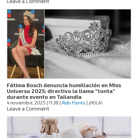
on
Leave a Comment
Uñas
con
acabado
iridiscente,
la
tendencia
ideal
para
Navidad
2025:
3
tutoriales
Fátima Bosch denuncia humillación en Miss
Universo 2025: directivo la llama “tonta”
durante evento en Tailandia
4 noviembre, 2025
| 11:38
|
Aldo Flores
| ¡HOLA!
on
Leave a Comment
Fátima
Bosch
denuncia
humillación