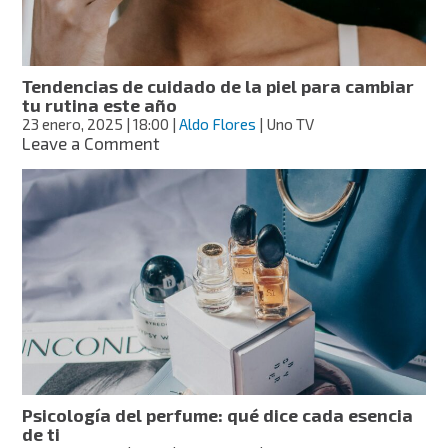
queda
mejor
y
perfeccionar
Tendencias de cuidado de la piel para cambiar
tu
tu rutina este año
rostro
23 enero, 2025
| 18:00
|
Aldo Flores
| Uno TV
on
Leave a Comment
Tendencias
de
cuidado
de
la
piel
para
cambiar
tu
rutina
este
año
Psicología del perfume: qué dice cada esencia
de ti