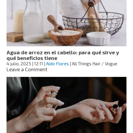
en
Miss
Universo
2025:
directivo
la
llama
“tonta”
durante
Agua de arroz en el cabello: para qué sirve y
evento
qué beneficios tiene
en
4 julio, 2025
| 12:11
|
Aldo Flores
| All Things Hair / Vogue
Tailandia
on
Leave a Comment
Agua
de
arroz
en
el
cabello:
para
qué
sirve
y