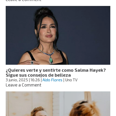
¿Cómo
hacer
una
crema
de
afeitar
casera
y
con
tu
fragancia
favorita?
Ve
¿Quieres verte y sentirte como Salma Hayek?
esta
Sigue sus consejos de belleza
sencilla
3 junio, 2025
| 16:26
|
Aldo Flores
| Uno TV
guía
on
Leave a Comment
¿Quieres
verte
y
sentirte
como
Salma