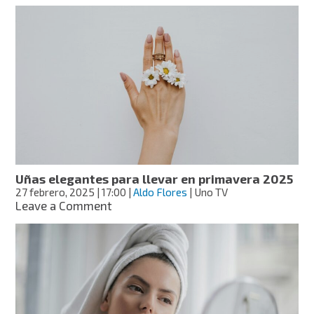
¿Cómo
reparar
el
cabello
dañado
con
ingredientes
caseros?
Uñas elegantes para llevar en primavera 2025
27 febrero, 2025
| 17:00
|
Aldo Flores
| Uno TV
on
Leave a Comment
Uñas
elegantes
para
llevar
en
primavera
2025