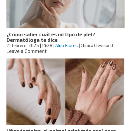
¿Cómo saber cuál es mi tipo de piel?
Dermatóloga te dice
21 febrero, 2025
| 14:28
|
Aldo Flores
| Clínica Cleveland
on
Leave a Comment
¿Cómo
saber
cuál
es
mi
tipo
de
piel?
Dermatóloga
te
dice
Uñas tortoise, el animal print más cool para