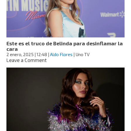
con
sal
en
las
mañanas?
Este es el truco de Belinda para desinflamar la
cara
2 enero, 2025
| 12:48
|
Aldo Flores
| Uno TV
on
Leave a Comment
Este
es
el
truco
de
Belinda
para
desinflamar
la
cara