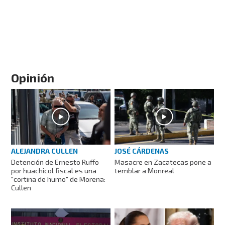
Opinión
ALEJANDRA CULLEN
JOSÉ CÁRDENAS
Detención de Ernesto Ruffo
Masacre en Zacatecas pone a
por huachicol fiscal es una
temblar a Monreal
"cortina de humo" de Morena:
Cullen