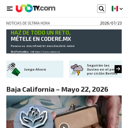
NOTICIAS DE ÚLTIMA HORA
2026/07/23
HAZ DE TODO UN RETO,
MÉTELE EN CODERE.MX
Permiso no. DGG/SP/442/97, DGJS/234/2019. JUEGO
RESPONSABLE. +18
https://www.codere.mx
Seguirán las 
Juega Ahora
lluvias en el país 
por ciclón Bertha
Baja California – Mayo 22, 2026