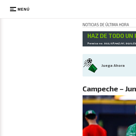
MENÚ
NOTICIAS DE ÚLTIMA HORA
HAZ DE TODO UN 
Permiso no. DGG/SP/442/97, DGJS/2
Juega Ahora
Campeche – Juni