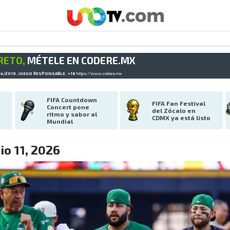
RETO,
MÉTELE EN CODERE.MX
34/2019. JUEGO RESPONSABLE. +18
https://www.codere.mx
FIFA Countdown 
FIFA Fan Festival 
Concert pone 
del Zócalo en 
ritmo y sabor al 
CDMX ya está listo
Mundial
o 11, 2026