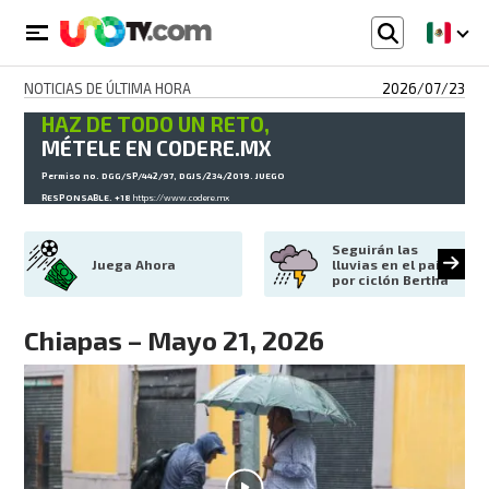
NOTICIAS DE ÚLTIMA HORA
2026/07/23
HAZ DE TODO UN RETO,
MÉTELE EN CODERE.MX
Permiso no. DGG/SP/442/97, DGJS/234/2019. JUEGO
RESPONSABLE. +18
https://www.codere.mx
Seguirán las 
Juega Ahora
lluvias en el país 
por ciclón Bertha
Chiapas – Mayo 21, 2026