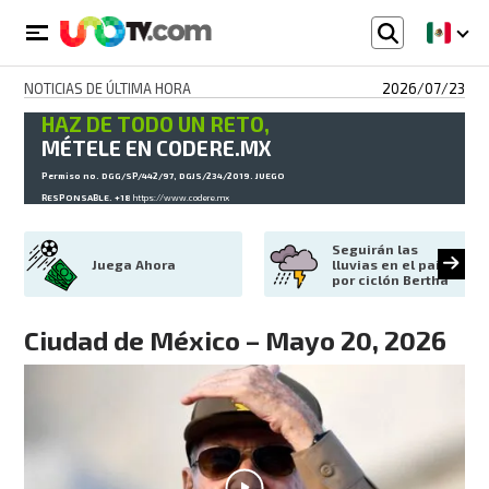
NOTICIAS DE ÚLTIMA HORA
2026/07/23
HAZ DE TODO UN RETO,
MÉTELE EN CODERE.MX
Permiso no. DGG/SP/442/97, DGJS/234/2019. JUEGO
RESPONSABLE. +18
https://www.codere.mx
Seguirán las 
Juega Ahora
lluvias en el país 
por ciclón Bertha
Ciudad de México – Mayo 20, 2026