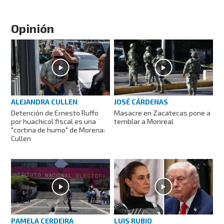
Opinión
ALEJANDRA CULLEN
JOSÉ CÁRDENAS
Detención de Ernesto Ruffo
Masacre en Zacatecas pone a
por huachicol fiscal es una
temblar a Monreal
"cortina de humo" de Morena:
Cullen
PAMELA CERDEIRA
LUIS RUBIO