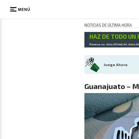
MENÚ
NOTICIAS DE ÚLTIMA HORA
HAZ DE TODO UN 
Permiso no. DGG/SP/442/97, DGJS/2
Juega Ahora
Guanajuato – M