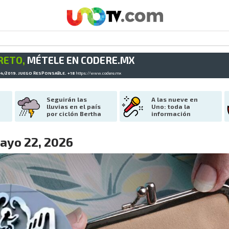
RETO,
MÉTELE EN CODERE.MX
34/2019. JUEGO RESPONSABLE. +18
https://www.codere.mx
Seguirán las 
A las nueve en 
lluvias en el país 
Uno: toda la 
por ciclón Bertha
información
ayo 22, 2026