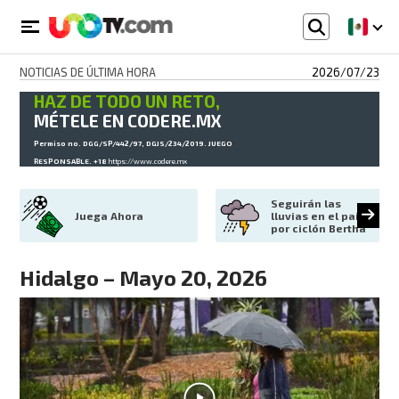
NOTICIAS DE ÚLTIMA HORA
2026/07/23
HAZ DE TODO UN RETO,
MÉTELE EN CODERE.MX
Permiso no. DGG/SP/442/97, DGJS/234/2019. JUEGO
RESPONSABLE. +18
https://www.codere.mx
Seguirán las 
Juega Ahora
lluvias en el país 
por ciclón Bertha
Hidalgo – Mayo 20, 2026