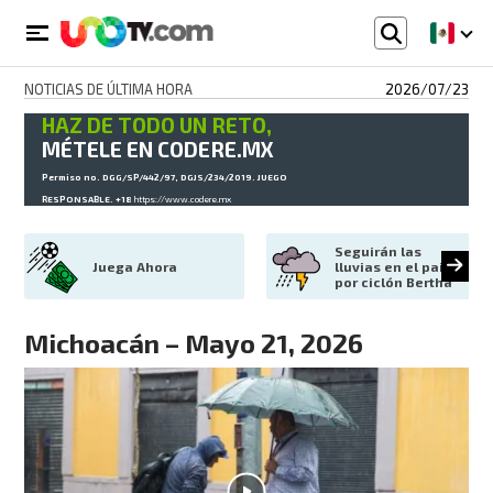
NOTICIAS DE ÚLTIMA HORA
2026/07/23
HAZ DE TODO UN RETO,
MÉTELE EN CODERE.MX
Permiso no. DGG/SP/442/97, DGJS/234/2019. JUEGO
RESPONSABLE. +18
https://www.codere.mx
Seguirán las 
Juega Ahora
lluvias en el país 
por ciclón Bertha
Michoacán – Mayo 21, 2026