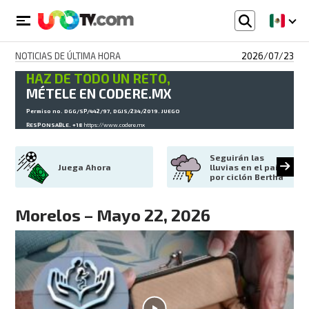
NOTICIAS DE ÚLTIMA HORA
2026/07/23
HAZ DE TODO UN RETO,
MÉTELE EN CODERE.MX
Permiso no. DGG/SP/442/97, DGJS/234/2019. JUEGO
RESPONSABLE. +18
https://www.codere.mx
Seguirán las 
Juega Ahora
lluvias en el país 
por ciclón Bertha
Morelos – Mayo 22, 2026