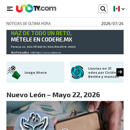
NOTICIAS DE ÚLTIMA HORA
2026/07/24
HAZ DE TODO UN RETO,
MÉTELE EN CODERE.MX
Permiso no. DGG/SP/442/97, DGJS/234/2019. JUEGO
RESPONSABLE. +18
https://www.codere.mx
Lluvias en 31 
Juega Ahora
edos por Ciclón 
Bertha y monzón
Nuevo León – Mayo 22, 2026