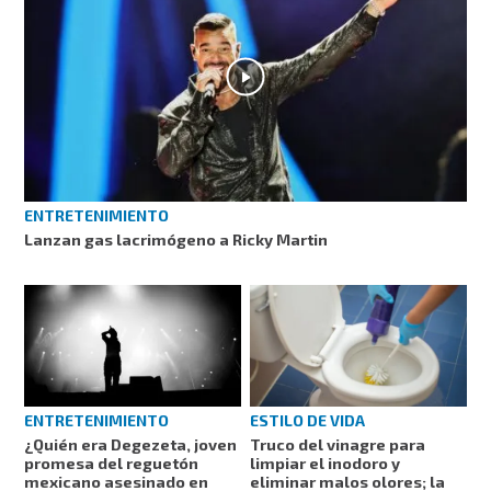
ENTRETENIMIENTO
Lanzan gas lacrimógeno a Ricky Martin
ESTILO DE VIDA
ENTRETENIMIENTO
Truco del vinagre para
¿Quién era Degezeta, joven
limpiar el inodoro y
promesa del reguetón
eliminar malos olores; la
mexicano asesinado en