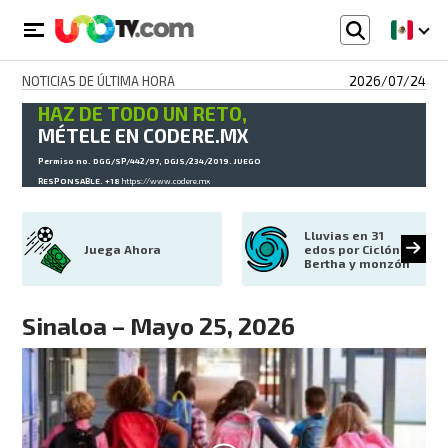
NOTICIAS DE ÚLTIMA HORA
2026/07/24
HAZ DE TODO UN RETO,
MÉTELE EN CODERE.MX
Permiso no. DGG/SP/442/97, DGJS/234/2019. JUEGO
RESPONSABLE. +18
https://www.codere.mx
Lluvias en 31 
Juega Ahora
edos por Ciclón 
Bertha y monzón
Sinaloa – Mayo 25, 2026