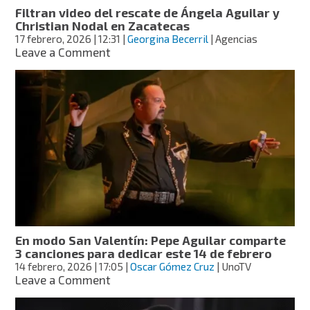
rescataron
Filtran video del rescate de Ángela Aguilar y
a
Christian Nodal en Zacatecas
Ángela
17 febrero, 2026
| 12:31
|
Georgina Becerril
| Agencias
y
on
Leave a Comment
a
Filtran
Nodal
video
en
del
Zacatecas
rescate
de
Ángela
Aguilar
y
Christian
Nodal
en
Zacatecas
En modo San Valentín: Pepe Aguilar comparte
3 canciones para dedicar este 14 de febrero
14 febrero, 2026
| 17:05
|
Oscar Gómez Cruz
| UnoTV
on
Leave a Comment
En
modo