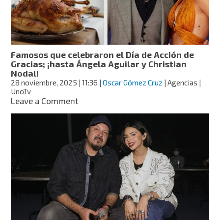
la
familia
Famosos que celebraron el Día de Acción de
Gracias; ¡hasta Ángela Aguilar y Christian
Nodal!
28 noviembre, 2025
| 11:36
|
Oscar Gómez Cruz
| Agencias |
UnoTv
on
Leave a Comment
Famosos
que
celebraron
el
Día
de
Acción
de
Gracias;
¡hasta
Ángela
Aguilar