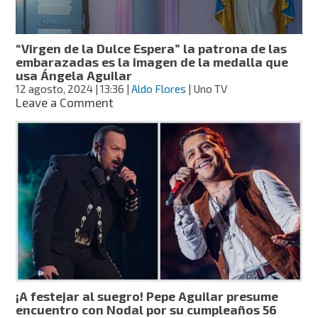
relación
con
Pepe
“Virgen de la Dulce Espera” la patrona de las
Aguilar
embarazadas es la imagen de la medalla que
usa Ángela Aguilar
12 agosto, 2024
| 13:36
|
Aldo Flores
| Uno TV
on
Leave a Comment
“Virgen
de
la
Dulce
Espera”
la
patrona
de
las
embarazadas
es
la
imagen
¡A festejar al suegro! Pepe Aguilar presume
de
encuentro con Nodal por su cumpleaños 56
la