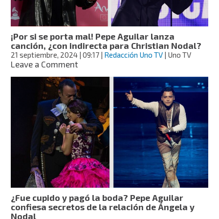
las
comparaciones
con
su
¡Por si se porta mal! Pepe Aguilar lanza
prima
canción, ¿con indirecta para Christian Nodal?
Ángela;
21 septiembre, 2024
| 09:17
|
Redacción Uno TV
| Uno TV
ya
on
Leave a Comment
no
¡Por
hablará
si
de
se
su
porta
familia
mal!
Pepe
Aguilar
lanza
canción,
¿con
indirecta
para
Christian
¿Fue cupido y pagó la boda? Pepe Aguilar
Nodal?
confiesa secretos de la relación de Ángela y
Nodal