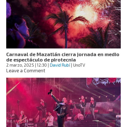
nuevo
disco
“Mi
suerte
es
ser
mexicano”:
un
homenaje
Carnaval de Mazatlán cierra jornada en medio
a
de espectáculo de pirotecnia
sus
2 marzo, 2025
| 12:30
|
David Rubí
| UnoTV
raíces
on
Leave a Comment
Carnaval
de
Mazatlán
cierra
jornada
en
medio
de
espectáculo
de