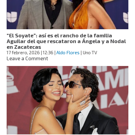
el
ruido
mediático
“El Soyate”: así es el rancho de la familia
Aguilar del que rescataron a Ángela y a Nodal
en Zacatecas
17 febrero, 2026
| 12:36
|
Aldo Flores
| Uno TV
on
Leave a Comment
“El
Soyate”:
así
es
el
rancho
de
la
familia
Aguilar
del
que