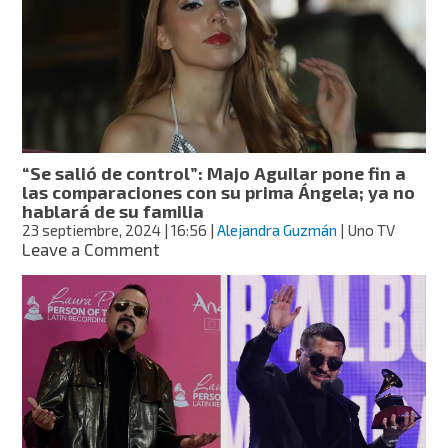
Aguilar
aclara
si
hay
o
no
conflicto
con
“Se salió de control”: Majo Aguilar pone fin a
los
las comparaciones con su prima Ángela; ya no
papás
hablará de su familia
de
23 septiembre, 2024
| 16:56
|
Alejandra Guzmán
| Uno TV
Christian
on
Leave a Comment
Nodal
“Se
salió
de
control”:
Majo
Aguilar
pone
fin
a