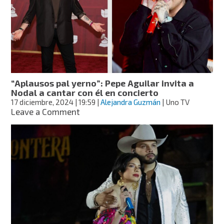
Majo
Aguilar
confirma
distanciamiento
con
Pepe
y
Ángela
“Aplausos pal yerno”: Pepe Aguilar invita a
Nodal a cantar con él en concierto
17 diciembre, 2024
| 19:59
|
Alejandra Guzmán
| Uno TV
on
Leave a Comment
“Aplausos
pal
yerno”:
Pepe
Aguilar
invita
a
Nodal
a
cantar
con