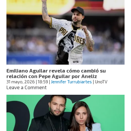
Aguilar
protagoniza
pelea
durante
el
Bélico
Fest
2026:
“Me
la
peló”
Emiliano Aguilar revela cómo cambió su
relación con Pepe Aguilar por Aneliz
31 mayo, 2026
| 18:59
|
Jennifer Turrubiartes
| UnoTV
on
Leave a Comment
Emiliano
Aguilar
revela
cómo
cambió
su
relación