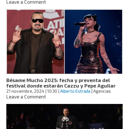
on
Leave a Comment
influencer
Pepe
Aguilar
responde
con
humor
a
acusaciones
sobre
Ángela
Aguilar
Bésame Mucho 2025: fecha y preventa del
festival donde estarán Cazzu y Pepe Aguilar
21 noviembre, 2024
| 10:30
|
Alberto Estrada
| Agencias
on
Leave a Comment
Bésame
Mucho
2025:
fecha
y