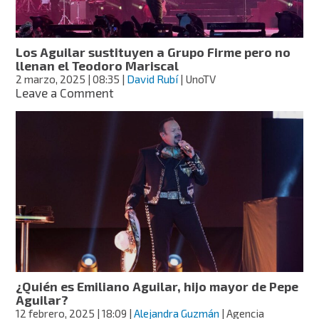
pirotecnia
Los Aguilar sustituyen a Grupo Firme pero no
llenan el Teodoro Mariscal
2 marzo, 2025
| 08:35
|
David Rubí
| UnoTV
on
Leave a Comment
Los
Aguilar
sustituyen
a
Grupo
Firme
pero
no
llenan
el
Teodoro
Mariscal
¿Quién es Emiliano Aguilar, hijo mayor de Pepe
Aguilar?
12 febrero, 2025
| 18:09
|
Alejandra Guzmán
| Agencia