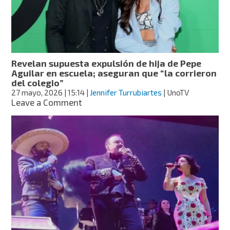
con
Pepe
Aguilar
por
Aneliz
Revelan supuesta expulsión de hija de Pepe
Aguilar en escuela; aseguran que “la corrieron
del colegio”
27 mayo, 2026
| 15:14
|
Jennifer Turrubiartes
| UnoTV
on
Leave a Comment
Revelan
supuesta
expulsión
de
hija
de
Pepe
Aguilar
en
escuela;
aseguran
que