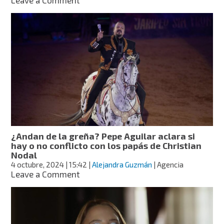
¿Se
enojó?
Pepe
Aguilar
reacciona
al
compromiso
de
su
hija
Aneliz
¿Andan de la greña? Pepe Aguilar aclara si
hay o no conflicto con los papás de Christian
Nodal
4 octubre, 2024
| 15:42
|
Alejandra Guzmán
| Agencia
on
Leave a Comment
¿Andan
de
la
greña?
Pepe