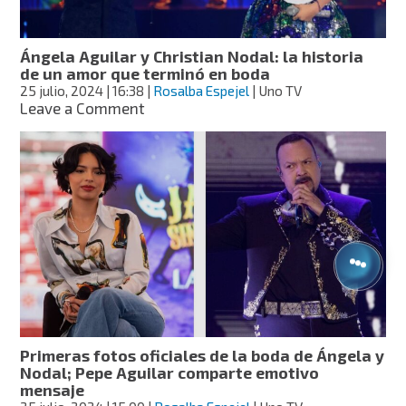
te
decimos
la
Ángela Aguilar y Christian Nodal: la historia
verdad
de un amor que terminó en boda
25 julio, 2024
| 16:38
|
Rosalba Espejel
| Uno TV
on
Leave a Comment
Ángela
Aguilar
y
Christian
Nodal:
la
historia
de
un
amor
que
terminó
en
Primeras fotos oficiales de la boda de Ángela y
boda
Nodal; Pepe Aguilar comparte emotivo
mensaje