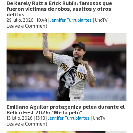
De Karely Ruiz a Erick Rubín: famosos que
fueron víctimas de robos, asaltos y otros
delitos
29 julio, 2026
| 10:44
|
Jennifer Turrubiartes
| UnoTV
on
Leave a Comment
De
Karely
Ruiz
a
Erick
Rubín:
famosos
que
fueron
víctimas
de
robos,
asaltos
Emiliano Aguilar protagoniza pelea durante el
y
Bélico Fest 2026: “Me la peló”
otros
13 julio, 2026
| 13:18
|
Jennifer Turrubiartes
| UnoTV
delitos
on
Leave a Comment
Emiliano