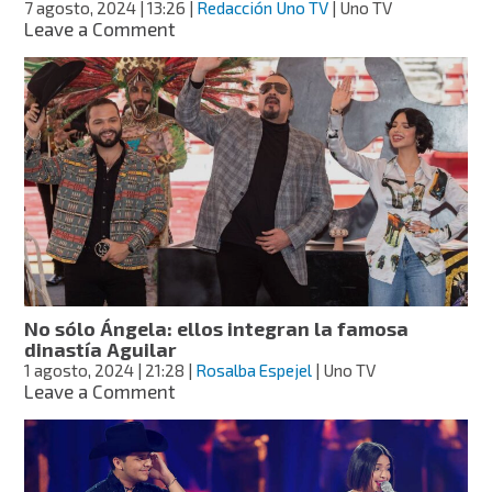
7 agosto, 2024
| 13:26
|
Redacción Uno TV
| Uno TV
medalla
on
Leave a Comment
que
¡A
usa
festejar
Ángela
al
Aguilar
suegro!
Pepe
Aguilar
presume
encuentro
con
Nodal
por
su
cumpleaños
No sólo Ángela: ellos integran la famosa
56
dinastía Aguilar
1 agosto, 2024
| 21:28
|
Rosalba Espejel
| Uno TV
on
Leave a Comment
No
sólo
Ángela:
ellos