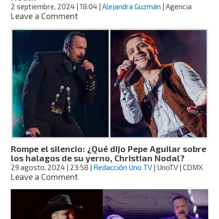
2 septiembre, 2024
| 18:04
|
Alejandra Guzmán
| Agencia
on
Leave a Comment
¿Fue
cupido
y
pagó
la
boda?
Pepe
Aguilar
confiesa
secretos
de
la
relación
Rompe el silencio: ¿Qué dijo Pepe Aguilar sobre
de
los halagos de su yerno, Christian Nodal?
Ángela
29 agosto, 2024
| 23:58
|
Redacción Uno TV
| UnoTV | CDMX
y
on
Leave a Comment
Nodal
Rompe
el
silencio:
¿Qué