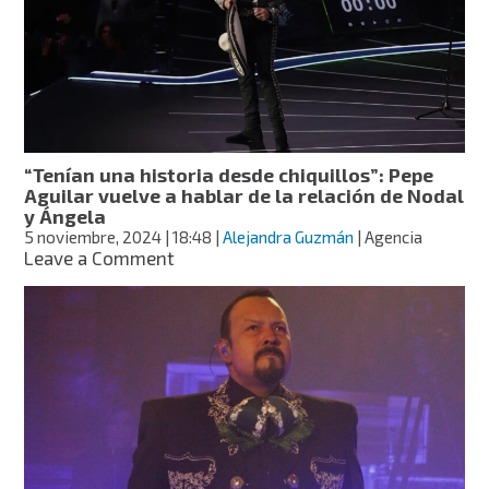
preventa
del
festival
donde
estarán
Cazzu
y
Pepe
“Tenían una historia desde chiquillos”: Pepe
Aguilar
Aguilar vuelve a hablar de la relación de Nodal
y Ángela
5 noviembre, 2024
| 18:48
|
Alejandra Guzmán
| Agencia
on
Leave a Comment
“Tenían
una
historia
desde
chiquillos”:
Pepe
Aguilar
vuelve
a
hablar