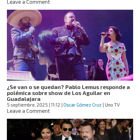
on
Leave a Comment
Ángela
Aguilar
celebra
su
cumpleaños
22
con
paradisiaca
fiesta
y
con
el
chef
¿Se van o se quedan? Pablo Lemus responde a
de
polémica sobre show de Los Aguilar en
Nodal
Guadalajara
para
5 septiembre, 2025
| 11:12
|
Oscar Gómez Cruz
| Uno TV
deleitarse
on
Leave a Comment
el
¿Se
diente
van
o
se