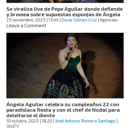
y
Se viraliza live de Pepe Aguilar donde defiende
Christian
y bromea sobre supuestas esponjas de Ángela
Nodal!
25 noviembre, 2025
| 13:44
|
Oscar Gómez Cruz
| Agencias
on
Leave a Comment
Se
viraliza
live
de
Pepe
Aguilar
donde
defiende
y
bromea
sobre
supuestas
esponjas
Ángela Aguilar celebra su cumpleaños 22 con
de
paradisiaca fiesta y con el chef de Nodal para
Ángela
deleitarse el diente
10 octubre, 2025
| 18:20
|
José Antonio Romero Santiago
|
UnoTV