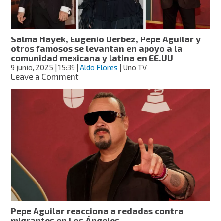
Ángela
Aguilar
tiene
esta
Salma Hayek, Eugenio Derbez, Pepe Aguilar y
emotiva
otros famosos se levantan en apoyo a la
reacción
comunidad mexicana y latina en EE.UU
9 junio, 2025
| 15:39
|
Aldo Flores
| Uno TV
on
Leave a Comment
Salma
Hayek,
Eugenio
Derbez,
Pepe
Aguilar
y
otros
famosos
se
levantan
en
apoyo
Pepe Aguilar reacciona a redadas contra
a
migrantes en Los Ángeles