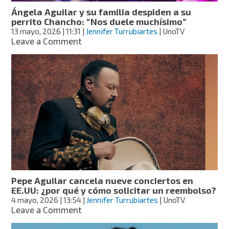
“la
Ángela Aguilar y su familia despiden a su
corrieron
perrito Chancho: “Nos duele muchísimo”
del
13 mayo, 2026
| 11:31
|
Jennifer Turrubiartes
| UnoTV
colegio”
on
Leave a Comment
Ángela
Aguilar
y
su
familia
despiden
a
su
perrito
Chancho:
“Nos
duele
muchísimo”
Pepe Aguilar cancela nueve conciertos en
EE.UU: ¿por qué y cómo solicitar un reembolso?
4 mayo, 2026
| 13:54
|
Jennifer Turrubiartes
| UnoTV
on
Leave a Comment
Pepe