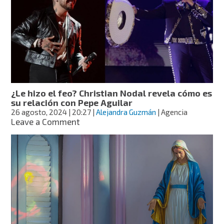
dijo
Pepe
Aguilar
sobre
los
halagos
de
su
yerno,
¿Le hizo el feo? Christian Nodal revela cómo es
Christian
su relación con Pepe Aguilar
Nodal?
26 agosto, 2024
| 20:27
|
Alejandra Guzmán
| Agencia
on
Leave a Comment
¿Le
hizo
el
feo?
Christian
Nodal
revela
cómo
es
su