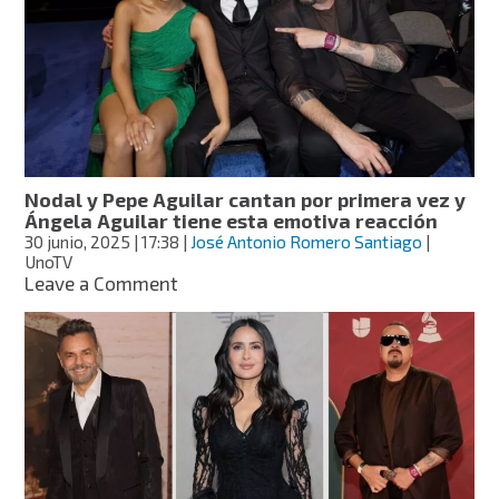
quedan?
Pablo
Lemus
responde
a
polémica
sobre
show
de
Nodal y Pepe Aguilar cantan por primera vez y
Los
Ángela Aguilar tiene esta emotiva reacción
Aguilar
30 junio, 2025
| 17:38
|
José Antonio Romero Santiago
|
en
UnoTV
Guadalajara
on
Leave a Comment
Nodal
y
Pepe
Aguilar
cantan
por
primera
vez
y