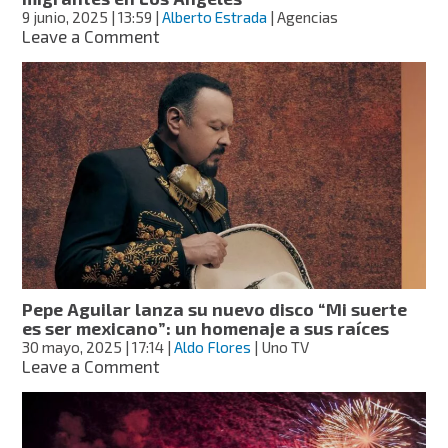
la
9 junio, 2025
| 13:59
|
Alberto Estrada
| Agencias
comunidad
on
Leave a Comment
mexicana
Pepe
y
Aguilar
latina
reacciona
en
a
EE.UU
redadas
contra
migrantes
en
Los
Ángeles
Pepe Aguilar lanza su nuevo disco “Mi suerte
es ser mexicano”: un homenaje a sus raíces
30 mayo, 2025
| 17:14
|
Aldo Flores
| Uno TV
on
Leave a Comment
Pepe
Aguilar
lanza
su