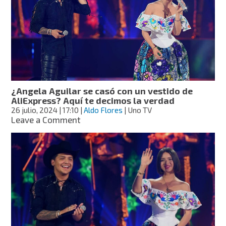
integran
la
famosa
dinastía
Aguilar
¿Angela Aguilar se casó con un vestido de
AliExpress? Aquí te decimos la verdad
26 julio, 2024
| 17:10
|
Aldo Flores
| Uno TV
on
Leave a Comment
¿Angela
Aguilar
se
casó
con
un
vestido
de
AliExpress?
Aquí