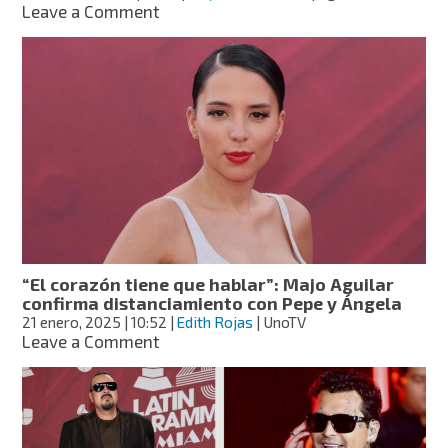
on
Leave a Comment
¿Quién
es
Emiliano
Aguilar,
hijo
mayor
de
Pepe
Aguilar?
“El corazón tiene que hablar”: Majo Aguilar
confirma distanciamiento con Pepe y Ángela
21 enero, 2025
| 10:52
|
Edith Rojas
| UnoTV
on
Leave a Comment
“El
corazón
tiene
que
hablar”: