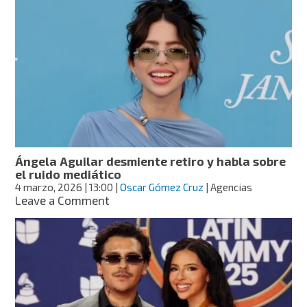
Aguilar
cancela
nueve
conciertos
en
EE.UU:
¿por
qué
y
cómo
solicitar
un
Ángela Aguilar desmiente retiro y habla sobre
reembolso?
el ruido mediático
4 marzo, 2026
| 13:00
|
Oscar Gómez Cruz
| Agencias
on
Leave a Comment
Ángela
Aguilar
desmiente
retiro
y
habla
sobre