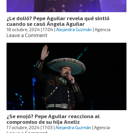
de
la
relación
¿Le dolió? Pepe Aguilar revela qué sintió
de
cuando se casó Ángela Aguilar
Nodal
18 octubre, 2024
| 17:04
|
Alejandra Guzmán
| Agencia
y
on
Leave a Comment
Ángela
¿Le
dolió?
Pepe
Aguilar
revela
qué
sintió
cuando
se
casó
Ángela
Aguilar
¿Se enojó? Pepe Aguilar reacciona al
compromiso de su hija Aneliz
17 octubre, 2024
| 17:03
|
Alejandra Guzmán
| Agencia
on
Leave a Comment