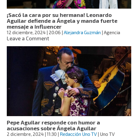
él
en
¡Sacó la cara por su hermana! Leonardo
concierto
Aguilar defiende a Ángela y manda fuerte
mensaje a influencer
12 diciembre, 2024
| 20:06
|
Alejandra Guzmán
| Agencia
on
Leave a Comment
¡Sacó
la
cara
por
su
hermana!
Leonardo
Aguilar
defiende
a
Ángela
y
manda
Pepe Aguilar responde con humor a
fuerte
acusaciones sobre Ángela Aguilar
mensaje
2 diciembre, 2024
| 11:30
|
Redacción Uno TV
| Uno TV
a