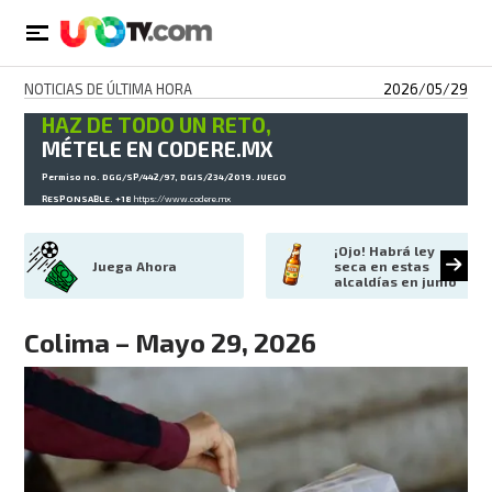
NOTICIAS DE ÚLTIMA HORA
2026/05/29
HAZ DE TODO UN RETO,
MÉTELE EN CODERE.MX
Permiso no. DGG/SP/442/97, DGJS/234/2019. JUEGO
RESPONSABLE. +18
https://www.codere.mx
¡Ojo! Habrá ley 
Juega Ahora
seca en estas 
alcaldías en junio
Colima – Mayo 29, 2026