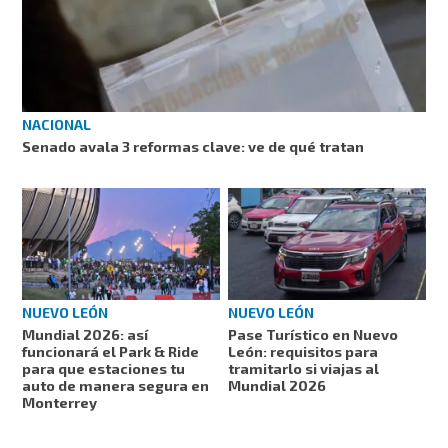
NACIONAL
Senado avala 3 reformas clave: ve de qué tratan
NUEVO LEÓN
NUEVO LEÓN
Mundial 2026: así
Pase Turístico en Nuevo
funcionará el Park & Ride
León: requisitos para
para que estaciones tu
tramitarlo si viajas al
auto de manera segura en
Mundial 2026
Monterrey