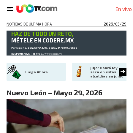
En vivo
NOTICIAS DE ÚLTIMA HORA
2026/05/29
HAZ DE TODO UN RETO,
MÉTELE EN CODERE.MX
Permiso no. DGG/SP/442/97, DGJS/234/2019. JUEGO
RESPONSABLE. +18
https://www.codere.mx
¡Ojo! Habrá ley 
Juega Ahora
seca en estas 
alcaldías en junio
Nuevo León – Mayo 29, 2026