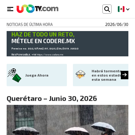
NOTICIAS DE ÚLTIMA HORA
2026/06/30
HAZ DE TODO UN RETO,
MÉTELE EN CODERE.MX
Permiso no. DGG/SP/442/97, DGJS/234/2019. JUEGO
RESPONSABLE. +18
https://www.codere.mx
Habrá tormenta 
Juega Ahora
en estos estados 
esta semana
Querétaro – Junio 30, 2026