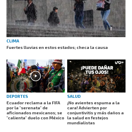
CLIMA
Fuertes lluvias en estos estados; checa la causa
DEPORTES
SALUD
Ecuador reclama a la FIFA
¡No avientes espuma a la
por la "serenata" de
cara! Advierten por
aficionados mexicanos; se
conjuntivitis y más daños a
"calienta" duelo con México
la salud en festejos
mundialistas