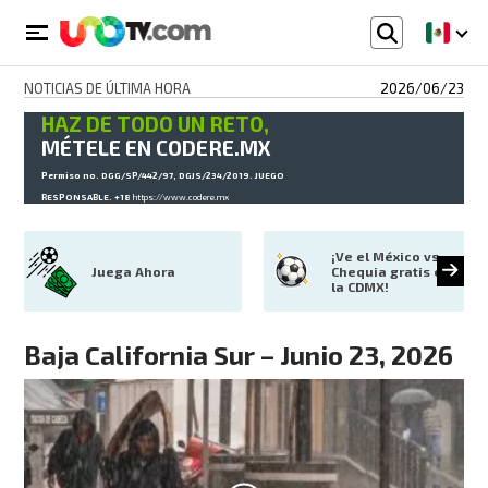
NOTICIAS DE ÚLTIMA HORA
2026/06/23
HAZ DE TODO UN RETO,
MÉTELE EN CODERE.MX
Permiso no. DGG/SP/442/97, DGJS/234/2019. JUEGO
RESPONSABLE. +18
https://www.codere.mx
¡Ve el México vs 
Juega Ahora
Chequia gratis en 
la CDMX!
Baja California Sur – Junio 23, 2026