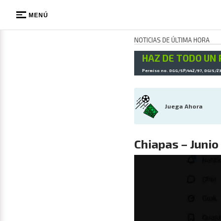
MENÚ
NOTICIAS DE ÚLTIMA HORA
HAZ DE TODO UN 
Permiso no. DGG/SP/442/97, DGJS/2
Juega Ahora
Chiapas – Junio