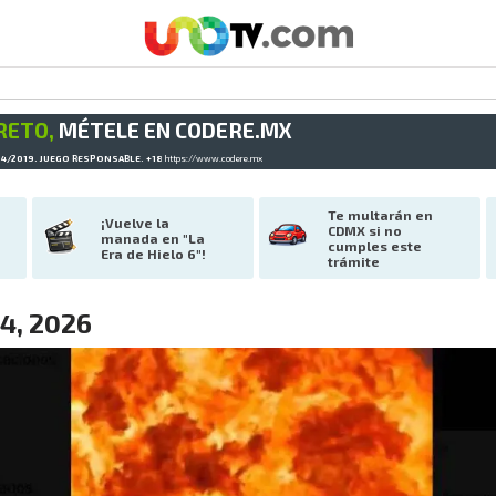
RETO,
MÉTELE EN CODERE.MX
34/2019. JUEGO RESPONSABLE. +18
https://www.codere.mx
Te multarán en 
¡Vuelve la 
CDMX si no 
manada en "La 
cumples este 
Era de Hielo 6"!
trámite
 4, 2026