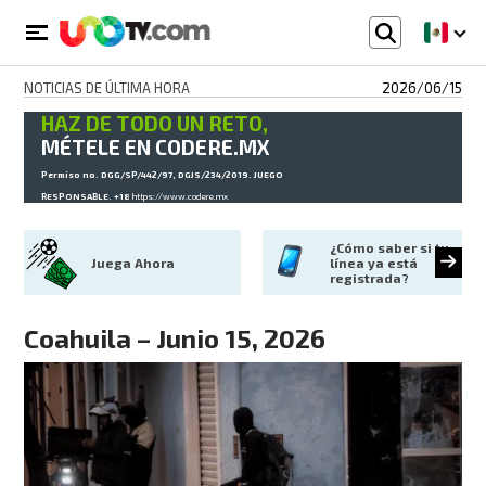
NOTICIAS DE ÚLTIMA HORA
2026/06/15
HAZ DE TODO UN RETO,
MÉTELE EN CODERE.MX
Permiso no. DGG/SP/442/97, DGJS/234/2019. JUEGO
RESPONSABLE. +18
https://www.codere.mx
¿Cómo saber si tu 
Juega Ahora
línea ya está 
registrada?
Coahuila – Junio 15, 2026