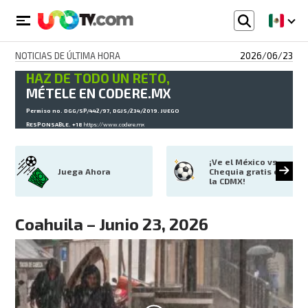
NOTICIAS DE ÚLTIMA HORA
2026/06/23
HAZ DE TODO UN RETO,
MÉTELE EN CODERE.MX
Permiso no. DGG/SP/442/97, DGJS/234/2019. JUEGO
RESPONSABLE. +18
https://www.codere.mx
¡Ve el México vs 
Juega Ahora
Chequia gratis en 
la CDMX!
Coahuila – Junio 23, 2026