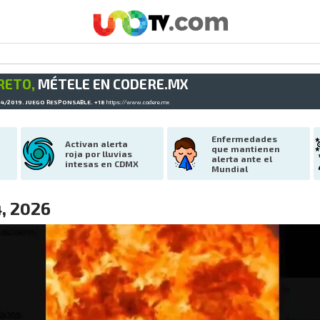
RETO,
MÉTELE EN CODERE.MX
34/2019. JUEGO RESPONSABLE. +18
https://www.codere.mx
Enfermedades 
Activan alerta 
que mantienen 
roja por lluvias 
alerta ante el 
intesas en CDMX
Mundial
4, 2026