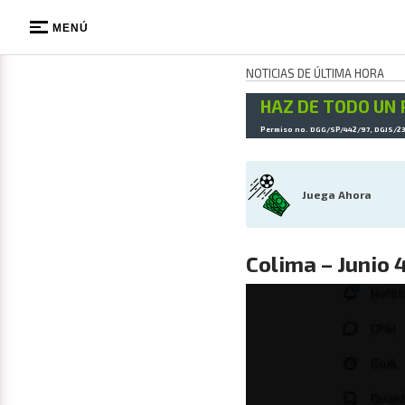
MENÚ
NOTICIAS DE ÚLTIMA HORA
HAZ DE TODO UN 
Permiso no. DGG/SP/442/97, DGJS/2
Juega Ahora
Colima – Junio 