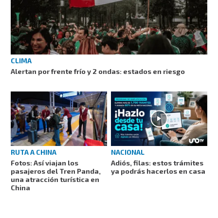
CLIMA
Alertan por frente frío y 2 ondas: estados en riesgo
RUTA A CHINA
NACIONAL
Fotos: Así viajan los
Adiós, filas: estos trámites
pasajeros del Tren Panda,
ya podrás hacerlos en casa
una atracción turística en
China