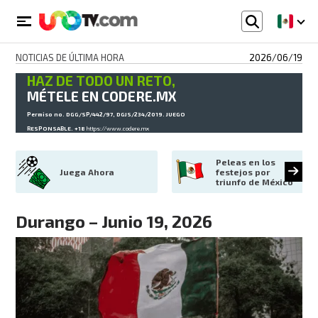
NOTICIAS DE ÚLTIMA HORA
2026/06/19
HAZ DE TODO UN RETO,
MÉTELE EN CODERE.MX
Permiso no. DGG/SP/442/97, DGJS/234/2019. JUEGO
RESPONSABLE. +18
https://www.codere.mx
Peleas en los 
Juega Ahora
festejos por 
triunfo de México
Durango – Junio 19, 2026