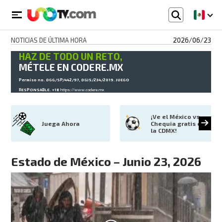
NOTICIAS DE ÚLTIMA HORA
2026/06/23
HAZ DE TODO UN RETO,
MÉTELE EN CODERE.MX
Permiso no. DGG/SP/442/97, DGJS/234/2019. JUEGO
RESPONSABLE. +18
https://www.codere.mx
¡Ve el México vs 
Juega Ahora
Chequia gratis en 
la CDMX!
Estado de México – Junio 23, 2026