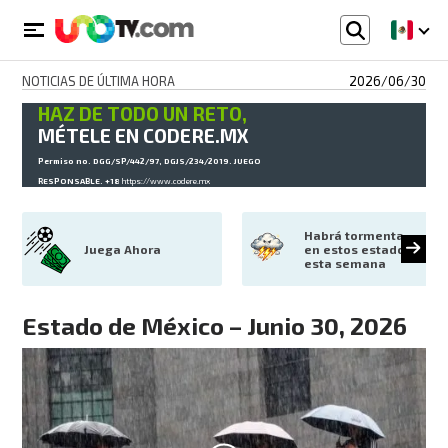
NOTICIAS DE ÚLTIMA HORA
2026/06/30
HAZ DE TODO UN RETO,
MÉTELE EN CODERE.MX
Permiso no. DGG/SP/442/97, DGJS/234/2019. JUEGO
RESPONSABLE. +18
https://www.codere.mx
Habrá tormenta 
Juega Ahora
en estos estados 
esta semana
Estado de México – Junio 30, 2026