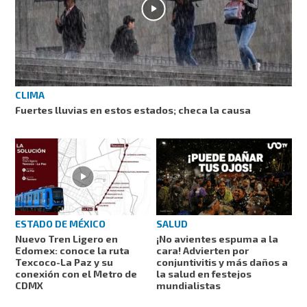
CLIMA
Fuertes lluvias en estos estados; checa la causa
ESTADO DE MÉXICO
SALUD
Nuevo Tren Ligero en
¡No avientes espuma a la
Edomex: conoce la ruta
cara! Advierten por
Texcoco-La Paz y su
conjuntivitis y más daños a
conexión con el Metro de
la salud en festejos
CDMX
mundialistas