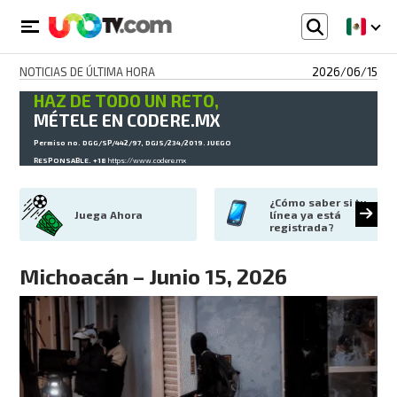
NOTICIAS DE ÚLTIMA HORA
2026/06/15
HAZ DE TODO UN RETO,
MÉTELE EN CODERE.MX
Permiso no. DGG/SP/442/97, DGJS/234/2019. JUEGO
RESPONSABLE. +18
https://www.codere.mx
¿Cómo saber si tu 
Juega Ahora
línea ya está 
registrada?
Michoacán – Junio 15, 2026