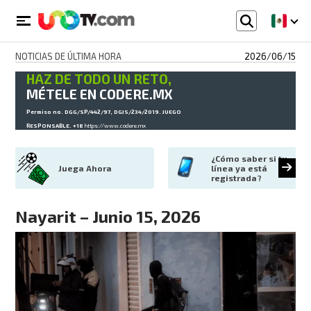
NOTICIAS DE ÚLTIMA HORA
2026/06/15
HAZ DE TODO UN RETO,
MÉTELE EN CODERE.MX
Permiso no. DGG/SP/442/97, DGJS/234/2019. JUEGO
RESPONSABLE. +18
https://www.codere.mx
¿Cómo saber si tu 
Juega Ahora
línea ya está 
registrada?
Nayarit – Junio 15, 2026