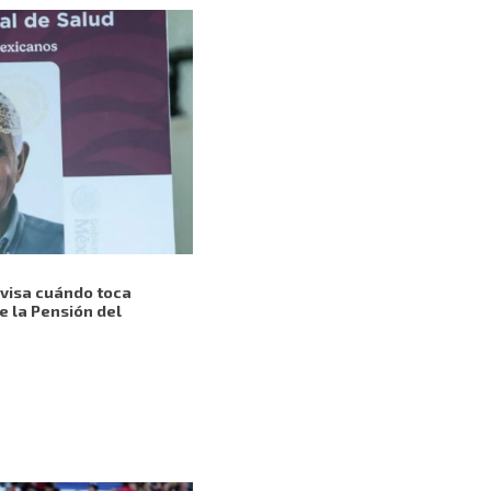
evisa cuándo toca
e la Pensión del