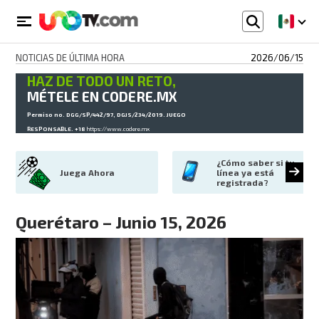
NOTICIAS DE ÚLTIMA HORA
2026/06/15
HAZ DE TODO UN RETO,
MÉTELE EN CODERE.MX
Permiso no. DGG/SP/442/97, DGJS/234/2019. JUEGO
RESPONSABLE. +18
https://www.codere.mx
¿Cómo saber si tu 
Juega Ahora
línea ya está 
registrada?
Querétaro – Junio 15, 2026