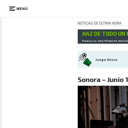
MENÚ
NOTICIAS DE ÚLTIMA HORA
HAZ DE TODO UN 
Permiso no. DGG/SP/442/97, DGJS/2
Juega Ahora
Sonora – Junio 