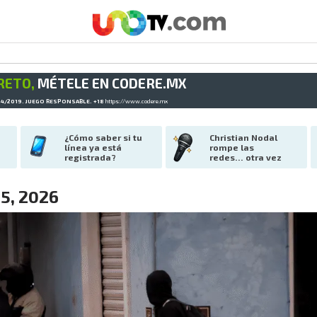
RETO,
MÉTELE EN CODERE.MX
34/2019. JUEGO RESPONSABLE. +18
https://www.codere.mx
¿Cómo saber si tu 
Christian Nodal 
línea ya está 
rompe las 
registrada?
redes… otra vez
15, 2026