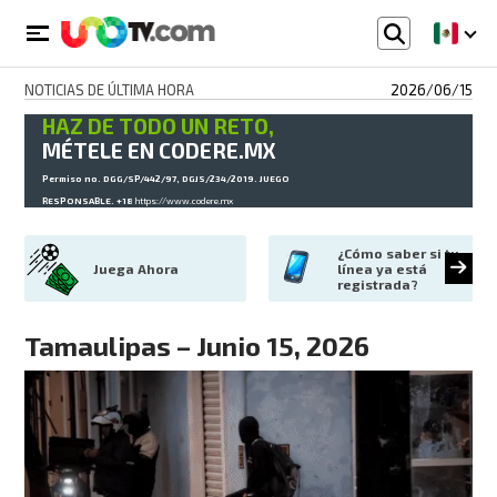
NOTICIAS DE ÚLTIMA HORA
2026/06/15
HAZ DE TODO UN RETO,
MÉTELE EN CODERE.MX
Permiso no. DGG/SP/442/97, DGJS/234/2019. JUEGO
RESPONSABLE. +18
https://www.codere.mx
¿Cómo saber si tu 
Juega Ahora
línea ya está 
registrada?
Tamaulipas – Junio 15, 2026