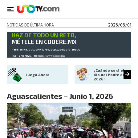
NOTICIAS DE ÚLTIMA HORA
2026/06/01
HAZ DE TODO UN RETO,
MÉTELE EN CODERE.MX
Permiso no. DGG/SP/442/97, DGJS/234/2019. JUEGO
RESPONSABLE. +18
https://www.codere.mx
¿Cuándo será el 
Juega Ahora
Día del Padre de 
2026!
Aguascalientes – Junio 1, 2026