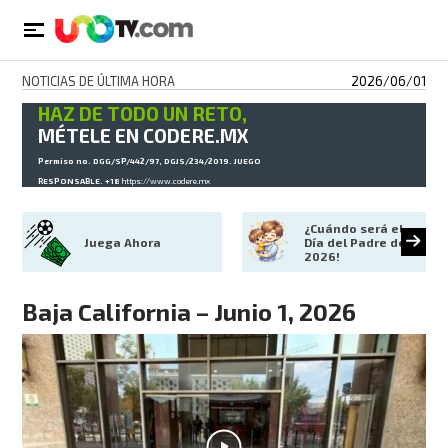
NOTICIAS DE ÚLTIMA HORA
2026/06/01
HAZ DE TODO UN RETO,
MÉTELE EN CODERE.MX
Permiso no. DGG/SP/442/97, DGJS/234/2019. JUEGO
RESPONSABLE. +18
https://www.codere.mx
¿Cuándo será el 
Juega Ahora
Día del Padre de 
2026!
Baja California – Junio 1, 2026