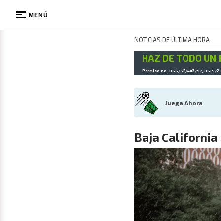
MENÚ
NOTICIAS DE ÚLTIMA HORA
HAZ DE TODO UN 
Permiso no. DGG/SP/442/97, DGJS/2
Juega Ahora
Baja California 