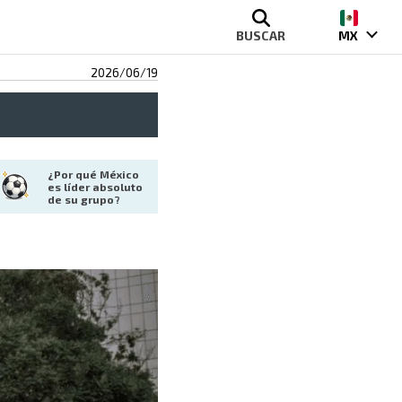
BUSCAR
MX
2026/06/19
¿Por qué México 
es líder absoluto 
de su grupo?