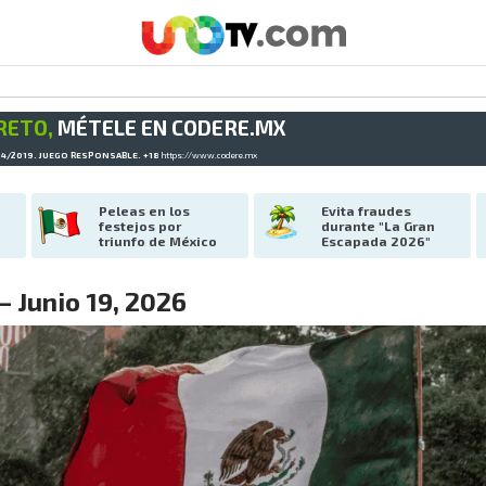
RETO,
MÉTELE EN CODERE.MX
34/2019. JUEGO RESPONSABLE. +18
https://www.codere.mx
Peleas en los 
Evita fraudes 
festejos por 
durante "La Gran 
triunfo de México
Escapada 2026"
– Junio 19, 2026