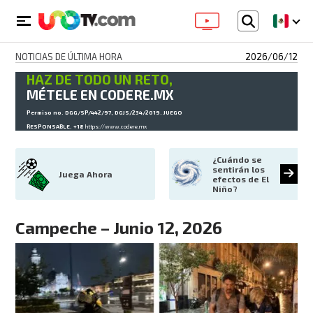
NOTICIAS DE ÚLTIMA HORA
2026/06/12
HAZ DE TODO UN RETO,
MÉTELE EN CODERE.MX
Permiso no. DGG/SP/442/97, DGJS/234/2019. JUEGO
RESPONSABLE. +18
https://www.codere.mx
¿Cuándo se 
sentirán los 
Juega Ahora
efectos de El 
Niño?
Campeche – Junio 12, 2026