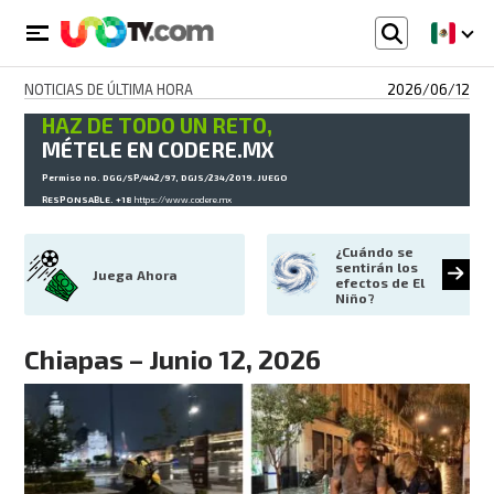
NOTICIAS DE ÚLTIMA HORA
2026/06/12
HAZ DE TODO UN RETO,
MÉTELE EN CODERE.MX
Permiso no. DGG/SP/442/97, DGJS/234/2019. JUEGO
RESPONSABLE. +18
https://www.codere.mx
¿Cuándo se 
sentirán los 
Juega Ahora
efectos de El 
Niño?
Chiapas – Junio 12, 2026