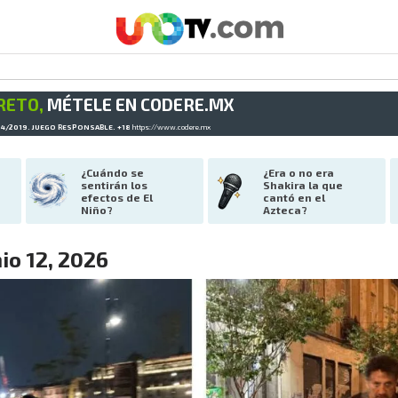
RETO,
MÉTELE EN CODERE.MX
34/2019. JUEGO RESPONSABLE. +18
https://www.codere.mx
¿Cuándo se 
¿Era o no era 
sentirán los 
Shakira la que 
efectos de El 
cantó en el 
Niño?
Azteca?
io 12, 2026