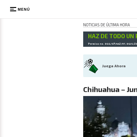
MENÚ
NOTICIAS DE ÚLTIMA HORA
HAZ DE TODO UN 
Permiso no. DGG/SP/442/97, DGJS/2
Juega Ahora
Chihuahua – Jun