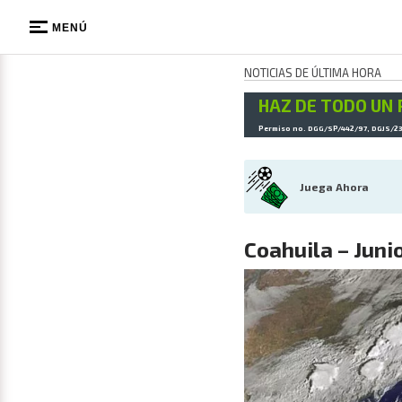
MENÚ
NOTICIAS DE ÚLTIMA HORA
HAZ DE TODO UN 
Permiso no. DGG/SP/442/97, DGJS/2
Juega Ahora
Coahuila – Juni