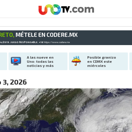
RETO,
MÉTELE EN CODERE.MX
34/2019. JUEGO RESPONSABLE. +18
https://www.codere.mx
A las nueve en 
Posible granizo 
Uno: todas las 
en CDMX este 
noticias y más
miércoles
o 3, 2026