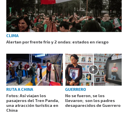
CLIMA
Alertan por frente frío y 2 ondas: estados en riesgo
RUTA A CHINA
GUERRERO
Fotos: Así viajan los
No se fueron, se los
pasajeros del Tren Panda,
llevaron; son los padres
una atracción turística en
desaparecidos de Guerrero
China