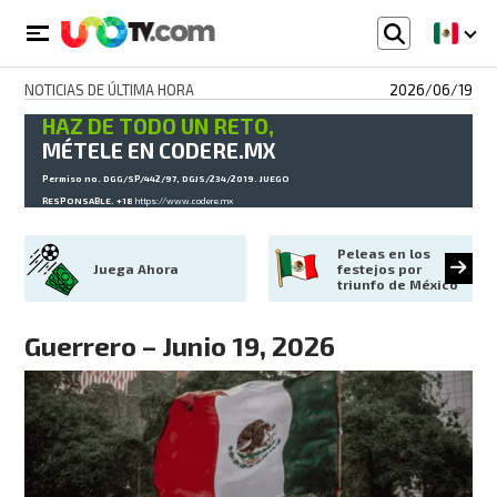
NOTICIAS DE ÚLTIMA HORA
2026/06/19
HAZ DE TODO UN RETO,
MÉTELE EN CODERE.MX
Permiso no. DGG/SP/442/97, DGJS/234/2019. JUEGO
RESPONSABLE. +18
https://www.codere.mx
Peleas en los 
Juega Ahora
festejos por 
triunfo de México
Guerrero – Junio 19, 2026