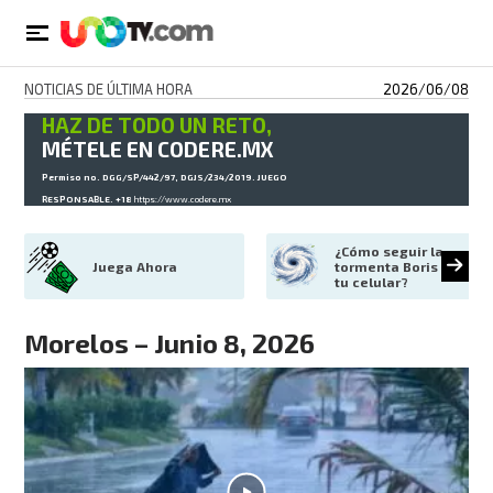
NOTICIAS DE ÚLTIMA HORA
2026/06/08
HAZ DE TODO UN RETO,
MÉTELE EN CODERE.MX
Permiso no. DGG/SP/442/97, DGJS/234/2019. JUEGO
RESPONSABLE. +18
https://www.codere.mx
¿Cómo seguir la 
Juega Ahora
tormenta Boris en 
tu celular?
Morelos – Junio 8, 2026