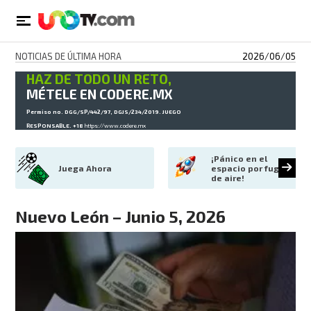
NOTICIAS DE ÚLTIMA HORA
2026/06/05
HAZ DE TODO UN RETO,
MÉTELE EN CODERE.MX
Permiso no. DGG/SP/442/97, DGJS/234/2019. JUEGO
RESPONSABLE. +18
https://www.codere.mx
¡Pánico en el 
Juega Ahora
espacio por fuga 
de aire!
Nuevo León – Junio 5, 2026