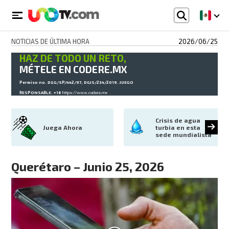
NOTICIAS DE ÚLTIMA HORA
2026/06/25
HAZ DE TODO UN RETO,
MÉTELE EN CODERE.MX
Permiso no. DGG/SP/442/97, DGJS/234/2019. JUEGO
RESPONSABLE. +18
https://www.codere.mx
Crisis de agua 
Juega Ahora
turbia en esta 
sede mundialista
Querétaro – Junio 25, 2026