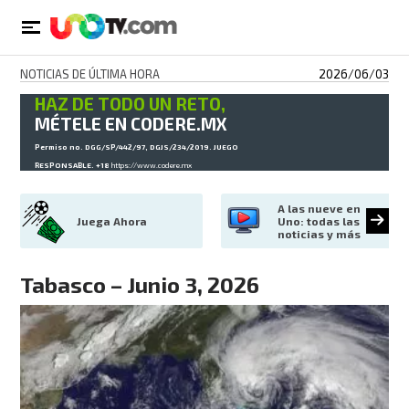
NOTICIAS DE ÚLTIMA HORA
2026/06/03
HAZ DE TODO UN RETO,
MÉTELE EN CODERE.MX
Permiso no. DGG/SP/442/97, DGJS/234/2019. JUEGO
RESPONSABLE. +18
https://www.codere.mx
A las nueve en 
Juega Ahora
Uno: todas las 
noticias y más
Tabasco – Junio 3, 2026