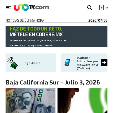
NOTICIAS DE ÚLTIMA HORA
2026/07/03
HAZ DE TODO UN RETO,
MÉTELE EN CODERE.MX
Permiso no. DGG/SP/442/97, DGJS/234/2019. JUEGO
RESPONSABLE. +18
https://www.codere.mx
¿Caíste? 
Advierten por 
Juega Ahora
malware en X 
(Twitter)
Baja California Sur – Julio 3, 2026