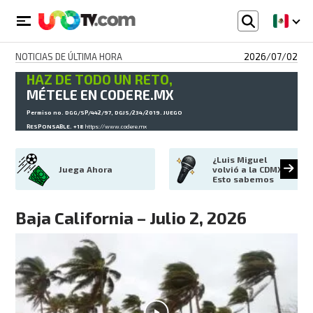
NOTICIAS DE ÚLTIMA HORA
2026/07/02
HAZ DE TODO UN RETO,
MÉTELE EN CODERE.MX
Permiso no. DGG/SP/442/97, DGJS/234/2019. JUEGO
RESPONSABLE. +18
https://www.codere.mx
¿Luis Miguel 
Juega Ahora
volvió a la CDMX? 
Esto sabemos
Baja California – Julio 2, 2026