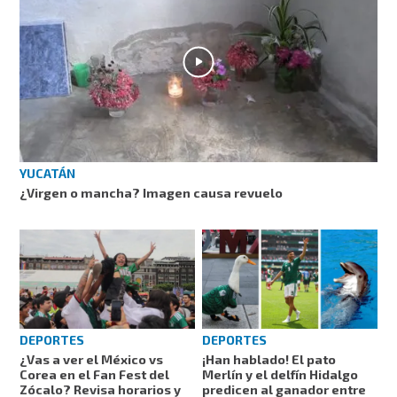
YUCATÁN
¿Virgen o mancha? Imagen causa revuelo
DEPORTES
DEPORTES
¿Vas a ver el México vs
¡Han hablado! El pato
Corea en el Fan Fest del
Merlín y el delfín Hidalgo
Zócalo? Revisa horarios y
predicen al ganador entre