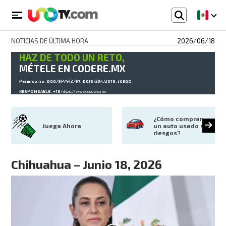
NOTICIAS DE ÚLTIMA HORA
2026/06/18
HAZ DE TODO UN RETO,
MÉTELE EN CODERE.MX
Permiso no. DGG/SP/442/97, DGJS/234/2019. JUEGO
RESPONSABLE. +18
https://www.codere.mx
¿Cómo comprar 
Juega Ahora
un auto usado sin 
riesgos?
Chihuahua – Junio 18, 2026