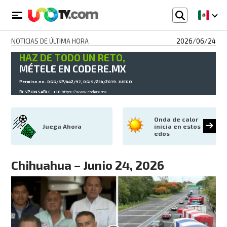
NOTICIAS DE ÚLTIMA HORA
2026/06/24
HAZ DE TODO UN RETO,
MÉTELE EN CODERE.MX
Permiso no. DGG/SP/442/97, DGJS/234/2019. JUEGO
RESPONSABLE. +18
https://www.codere.mx
Onda de calor 
Juega Ahora
inicia en estos 
edos
Chihuahua – Junio 24, 2026