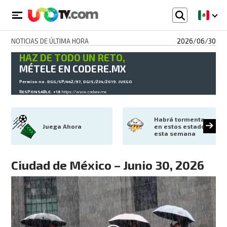
NOTICIAS DE ÚLTIMA HORA
2026/06/30
HAZ DE TODO UN RETO,
MÉTELE EN CODERE.MX
Permiso no. DGG/SP/442/97, DGJS/234/2019. JUEGO
RESPONSABLE. +18
https://www.codere.mx
Habrá tormenta 
Juega Ahora
en estos estados 
esta semana
Ciudad de México – Junio 30, 2026