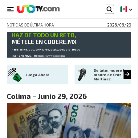
NOTICIAS DE ÚLTIMA HORA
2026/06/29
HAZ DE TODO UN RETO,
MÉTELE EN CODERE.MX
Permiso no. DGG/SP/442/97, DGJS/234/2019. JUEGO
RESPONSABLE. +18
https://www.codere.mx
De luto: muere la 
Juega Ahora
madre de Cruz 
Martínez
Colima – Junio 29, 2026