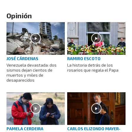
Opinión
JOSÉ CÁRDENAS
RAMIRO ESCOTO
Venezuela devastada: dos
La historia detrás de los
sismos dejan cientos de
rosarios que regala el Papa
muertos y miles de
desaparecidos
PAMELA CERDEIRA
CARLOS ELIZONDO MAYER-