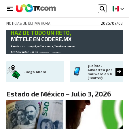
NOTICIAS DE ÚLTIMA HORA
2026/07/03
HAZ DE TODO UN RETO,
MÉTELE EN CODERE.MX
Permiso no. DGG/SP/442/97, DGJS/234/2019. JUEGO
RESPONSABLE. +18
https://www.codere.mx
¿Caíste? 
Advierten por 
Juega Ahora
malware en X 
(Twitter)
Estado de México – Julio 3, 2026