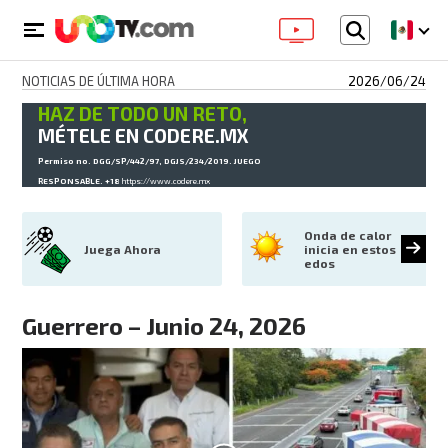
NOTICIAS DE ÚLTIMA HORA
2026/06/24
HAZ DE TODO UN RETO,
MÉTELE EN CODERE.MX
Permiso no. DGG/SP/442/97, DGJS/234/2019. JUEGO
RESPONSABLE. +18
https://www.codere.mx
Onda de calor 
Juega Ahora
inicia en estos 
edos
Guerrero – Junio 24, 2026